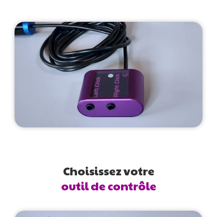
Choisissez votre
o
u
t
i
l
d
e
c
o
n
t
r
ô
l
e